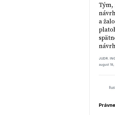
Tým, 
návrh
a žal
plato
spätn
návrh
JUDR. IN
august 18,
Ilu
Právne