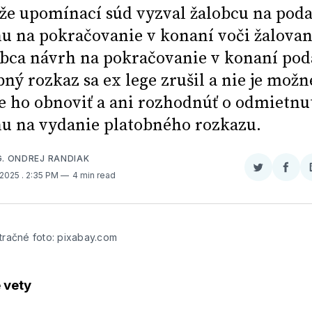
že upomínací súd vyzval žalobcu na pod
u na pokračovanie v konaní voči žalov
obca návrh na pokračovanie v konaní pod
bný rozkaz sa ex lege zrušil a nie je možn
e ho obnoviť a ani rozhodnúť o odmietnu
u na vydanie platobného rozkazu.
G. ONDREJ RANDIAK
Zdieľať
Zdieľ
 2025
. 2:35 PM
4 min read
na
na
Twitter
Face
stračné foto: pixabay.com
 vety