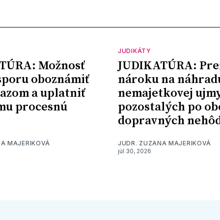
JUDIKÁTY
TÚRA: Možnosť
JUDIKATÚRA: Pre
sporu oboznámiť
nároku na náhrad
kazom a uplatniť
nemajetkovej ujm
mu procesnú
pozostalých po ob
dopravných nehô
NA MAJERIKOVÁ
JUDR. ZUZANA MAJERIKOVÁ
júl 30, 2026