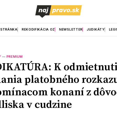
 STRÁNKA
REKODIFIKÁCIA OZ
NEWSLETTER
JUDIKÁTY
LEGI
Y
—
PREMIUM
DIKATÚRA: K odmietnut
ania platobného rozkaz
omínacom konaní z dôv
liska v cudzine