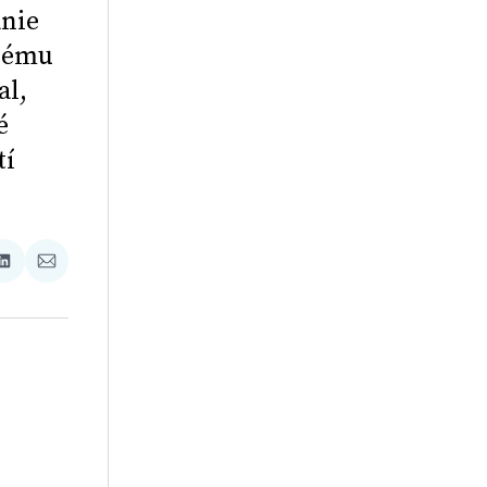
anie
anému
al,
é
tí
ať
Zdieľať
Zdieľať
na
cez
booku
LinkedIne
E-
Mail