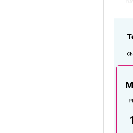
ná
T
Ch
M
P