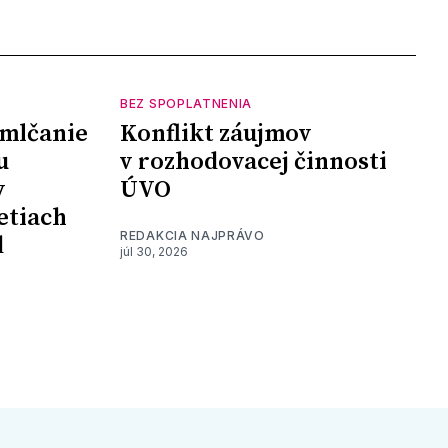
BEZ SPOPLATNENIA
mlčanie
Konflikt záujmov
u
v rozhodovacej činnosti
y
ÚVO
etiach
REDAKCIA NAJPRÁVO
d
júl 30, 2026