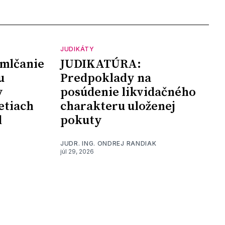
JUDIKÁTY
mlčanie
JUDIKATÚRA:
u
Predpoklady na
y
posúdenie likvidačného
etiach
charakteru uloženej
d
pokuty
JUDR. ING. ONDREJ RANDIAK
júl 29, 2026