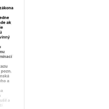
3 zákona
ledne
ade ak
ie
ú
ovinný
o
 mu
mínací
kazu
 pozn.
anská
ého a
na
a
ušil a
tí