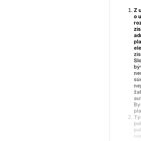
Z u
o 
ro
zi
ad
pl
el
zi
Sl
bý
ne
sú
ne
ža
au
By
pl
Tý
po
po
ni