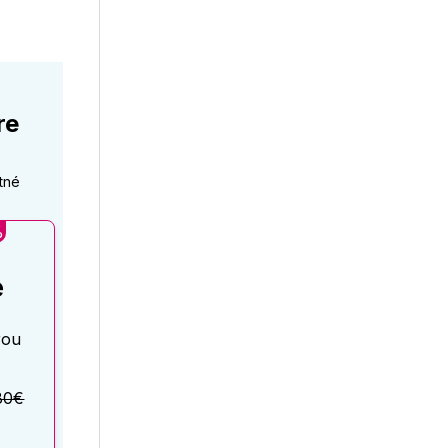
re
tné
%
é
rou
80€