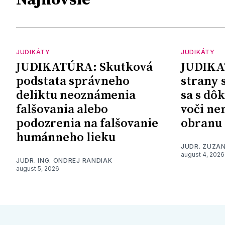
Najnovšie
JUDIKÁTY
JUDIKÁTY
JUDIKATÚRA: Skutková
JUDIKA
podstata správneho
strany 
deliktu neoznámenia
sa s dô
falšovania alebo
voči ne
podozrenia na falšovanie
obranu
humánneho lieku
JUDR. ZUZA
august 4, 2026
JUDR. ING. ONDREJ RANDIAK
august 5, 2026