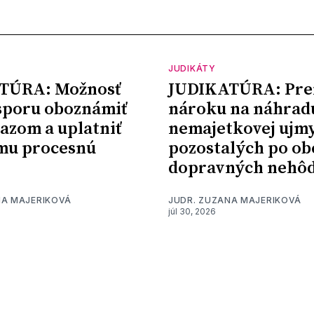
JUDIKÁTY
TÚRA: Možnosť
JUDIKATÚRA: Pre
sporu oboznámiť
nároku na náhrad
kazom a uplatniť
nemajetkovej ujm
mu procesnú
pozostalých po ob
dopravných nehô
NA MAJERIKOVÁ
JUDR. ZUZANA MAJERIKOVÁ
júl 30, 2026