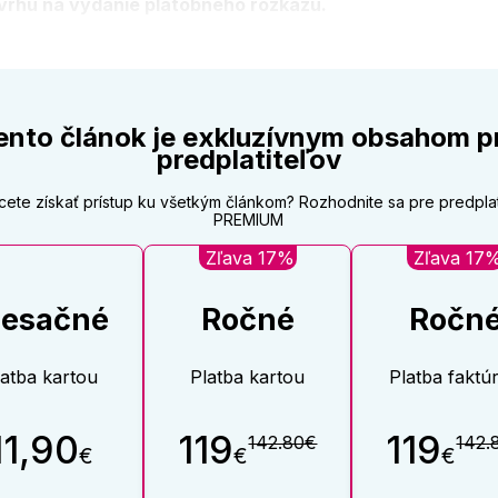
vrhu na vydanie platobného rozkazu.
ento článok je exkluzívnym obsahom p
predplatiteľov
cete získať prístup ku všetkým článkom? Rozhodnite sa pre predpla
PREMIUM
Zľava 17%
Zľava 17
esačné
Ročné
Ročn
latba kartou
Platba kartou
Platba faktú
11,90
119
119
142.80€
142.
€
€
€