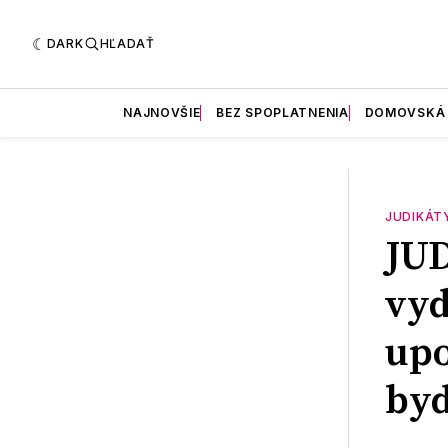
DARK
HĽADAŤ
NAJNOVŠIE
BEZ SPOPLATNENIA
DOMOVSKÁ
JUDIKÁT
JU
vyd
up
byd