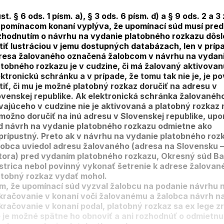
st. § 6 ods. 1 písm. a), § 3 ods. 6 písm. d) a § 9 ods. 2 a 
upomínacom konaní vyplýva, že upomínací súd musí pred
zhodnutím o návrhu na vydanie platobného rozkazu dôs
stiť lustráciou v jemu dostupných databázach, len v príp
resa žalovaného označená žalobcom v návrhu na vydan
atobného rozkazu je v cudzine, či má žalovaný aktivovan
ektronickú schránku a v prípade, že tomu tak nie je, je p
stiť, či mu je možné platobný rozkaz doručiť na adresu v
ovenskej republike. Ak elektronická schránka žalovanéh
vajúceho v cudzine nie je aktivovaná a platobný rozkaz
možno doručiť na inú adresu v Slovenskej republike, upo
d návrh na vydanie platobného rozkazu odmietne ako
prípustný. Preto ak v návrhu na vydanie platobného roz
lobca uviedol adresu žalovaného (adresa na Slovensku –
tora) pred vydaním platobného rozkazu, Okresný súd B
strica nebol povinný vykonať šetrenie k adrese žalovan
atobný rozkaz vydať mohol.
m, že upomínací súd vyzval žalobcu na podanie návrhu 
kračovanie v konaní voči žalovanému a žalobca návrh n
kračovanie v konaní podal, platobný rozkaz sa ex lege zr
e je možné spätne ho obnoviť a ani rozhodnúť o odmietnu