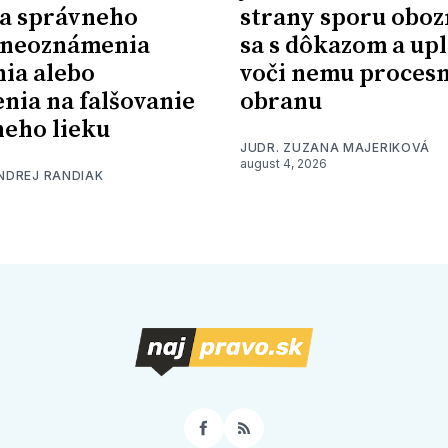
a správneho
strany sporu oboz
 neoznámenia
sa s dôkazom a upl
nia alebo
voči nemu proces
nia na falšovanie
obranu
eho lieku
JUDR. ZUZANA MAJERIKOVÁ
august 4, 2026
ONDREJ RANDIAK
Facebook
RSS