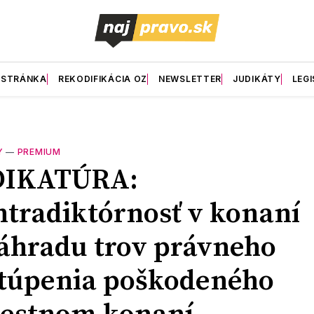
 STRÁNKA
REKODIFIKÁCIA OZ
NEWSLETTER
JUDIKÁTY
LEGI
Y
—
PREMIUM
DIKATÚRA:
tradiktórnosť v konaní
áhradu trov právneho
túpenia poškodeného