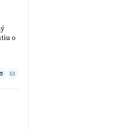
ný
tiu o
ať
Zdieľať
Zdieľať
na
cez
booku
LinkedIne
E-
Mail