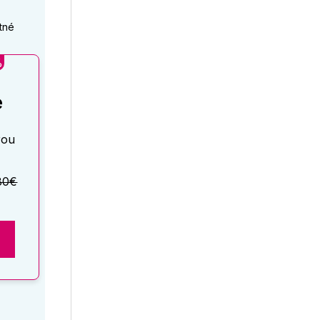
tné
%
é
rou
80€