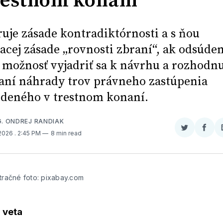
restnom konaní
uje zásade kontradiktórnosti a s ňou
iacej zásade „rovnosti zbraní“, ak odsúde
možnosť vyjadriť sa k návrhu a rozhodnu
aní náhrady trov právneho zastúpenia
deného v trestnom konaní.
G. ONDREJ RANDIAK
Zdieľať
Zdieľ
 2026
. 2:45 PM
8 min read
na
na
Twitter
Face
stračné foto: pixabay.com
 veta