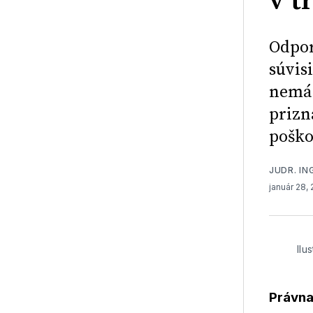
v t
Odpor
súvis
nemá 
prizn
poško
JUDR. IN
január 28,
Ilu
Právna