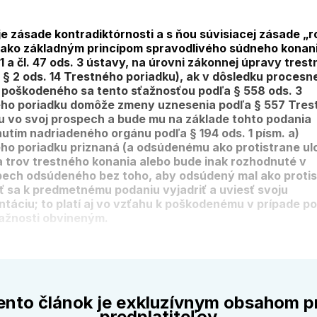
e zásade kontradiktórnosti a s ňou súvisiacej zásade „r
 ako základným princípom spravodlivého súdneho konania
 1 a čl. 47 ods. 3 ústavy, na úrovni zákonnej úpravy tres
 § 2 ods. 14 Trestného poriadku), ak v dôsledku procesne
y poškodeného sa tento sťažnosťou podľa § 558 ods. 3
ho poriadku domôže zmeny uznesenia podľa § 557 Tres
u vo svoj prospech a bude mu na základe tohto podania
utím nadriadeného orgánu podľa § 194 ods. 1 písm. a)
ho poriadku priznaná (a odsúdenému ako protistrane ul
 trov trestného konania alebo bude inak rozhodnuté v
ech odsúdeného bez toho, aby odsúdený mal ako proti
 sa k predmetnému podaniu vyjadriť a uviesť svoju
táciu; to platí aj vo vzťahu k poškodenému v prípade p
ťažnosti obvineným.
ento článok je exkluzívnym obsahom p
predplatiteľov