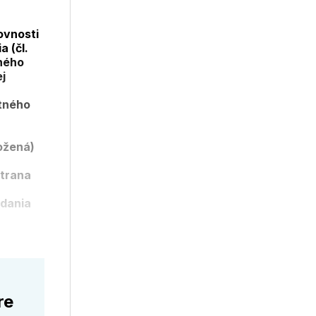
ovnosti
 (čl.
tného
j
tného
ožená)
strana
odania
re