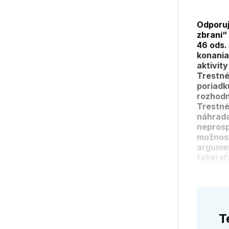
Odporuj
zbraní“
46 ods.
konania
aktivit
Trestné
poriadk
rozhodn
Trestné
náhrada
neprosp
možnosť
argumen
takej s
T