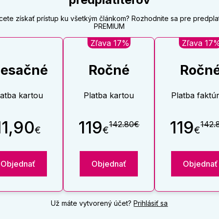
cete získať prístup ku všetkým článkom? Rozhodnite sa pre predpla
PREMIUM
Zľava 17%
Zľava 17
esačné
Ročné
Ročn
latba kartou
Platba kartou
Platba faktú
11,90
119
119
142.80€
142.
€
€
€
Objednať
Objednať
Objednať
Už máte vytvorený účet?
Prihlásiť sa