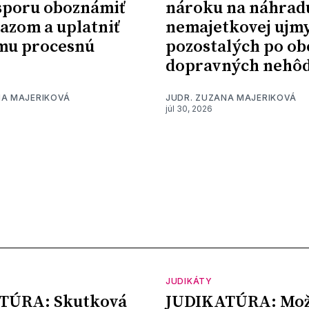
sporu oboznámiť
nároku na náhrad
kazom a uplatniť
nemajetkovej ujm
mu procesnú
pozostalých po ob
dopravných nehô
NA MAJERIKOVÁ
JUDR. ZUZANA MAJERIKOVÁ
júl 30, 2026
JUDIKÁTY
TÚRA: Skutková
JUDIKATÚRA: Mož