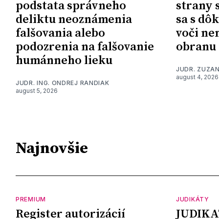
podstata správneho
strany 
deliktu neoznámenia
sa s dô
falšovania alebo
voči ne
podozrenia na falšovanie
obranu
humánneho lieku
JUDR. ZUZA
august 4, 2026
JUDR. ING. ONDREJ RANDIAK
august 5, 2026
Najnovšie
PREMIUM
JUDIKÁTY
Register autorizácií
JUDIKA