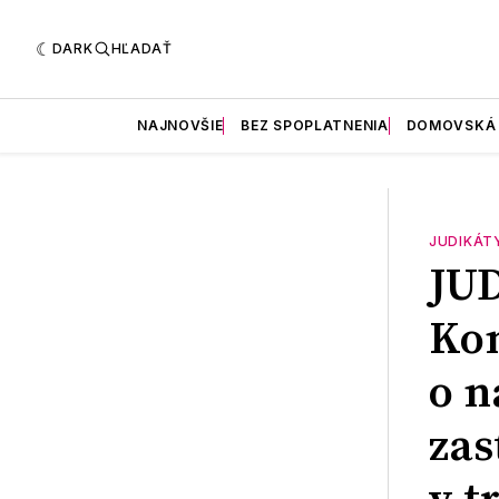
DARK
HĽADAŤ
NAJNOVŠIE
BEZ SPOPLATNENIA
DOMOVSKÁ
JUDIKÁT
JU
Kon
o n
zas