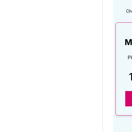
Ch
M
P