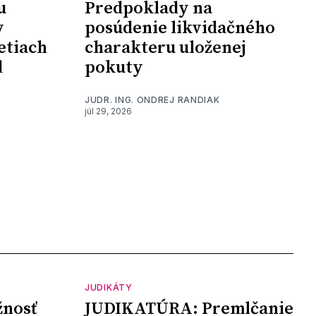
u
Predpoklady na
y
posúdenie likvidačného
etiach
charakteru uloženej
d
pokuty
JUDR. ING. ONDREJ RANDIAK
júl 29, 2026
JUDIKÁTY
nosť
JUDIKATÚRA: Premlčanie