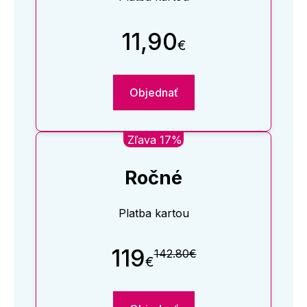
11,90
€
Objednať
Zľava 17%
Ročné
Platba kartou
119
142.80€
€