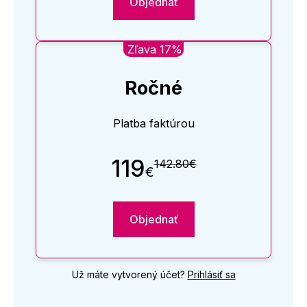
Objednať
Zľava 17%
Ročné
Platba faktúrou
119
142.80€
€
Objednať
Už máte vytvorený účet?
Prihlásiť sa