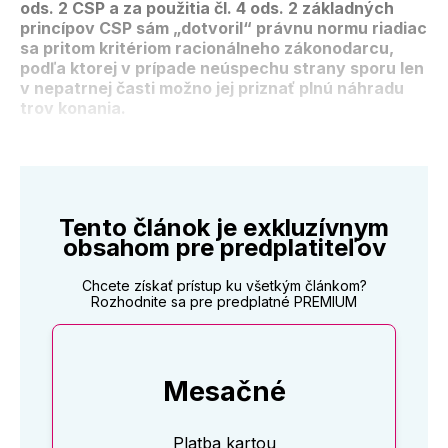
ods. 2 CSP a za použitia čl. 4 ods. 2 základných
princípov CSP sám „dotvoril“ právnu normu riadiac
sa pritom kritériom racionálneho zákonodarcu,
podľa ktorej v prípade neúspechu strany sporu len
v nepatrnej časti možno jej priznať plnú náhradu
trov konania.
Tento článok je exkluzívnym
obsahom pre predplatiteľov
Chcete získať prístup ku všetkým článkom?
Rozhodnite sa pre predplatné PREMIUM
Mesačné
Platba kartou