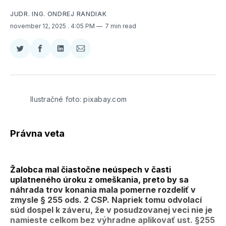
JUDR. ING. ONDREJ RANDIAK
november 12, 2025
. 4:05 PM
7 min read
Zdieľať
Zdieľať
Zdieľať
Zdieľať
na
na
na
cez
Twitter
Facebooku
LinkedIne
E-
Mail
Ilustračné foto: pixabay.com
Právna veta
Žalobca mal čiastočne neúspech v časti
uplatneného úroku z omeškania, preto by sa
náhrada trov konania mala pomerne rozdeliť v
zmysle § 255 ods. 2 CSP. Napriek tomu odvolací
súd dospel k záveru, že v posudzovanej veci nie je
namieste celkom bez výhradne aplikovať ust. §255