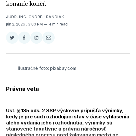
konanie končí.
JUDR. ING. ONDREJ RANDIAK
jún 2, 2026
. 3:00 PM
4 min read
Zdieľať
Zdieľať
Zdieľať
Zdieľať
na
na
na
cez
Twitter
Facebooku
LinkedIne
E-
Mail
Ilustračné foto: pixabay.com
Právna veta
Ust. § 135 ods. 2 SSP výslovne pripúšťa výnimky,
kedy je pre súd rozhodujúci stav v čase vyhlásenia
alebo vydania jeho rozhodnutia, výnimky sú
stanovené taxatívne a právna náročnosť
následného procesu pred žalovaným medzi ne