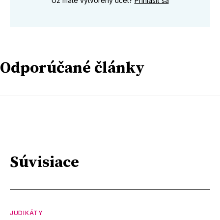
Už máte vytvorený účet?
Prihlásiť sa
Odporúčané články
Súvisiace
JUDIKÁTY