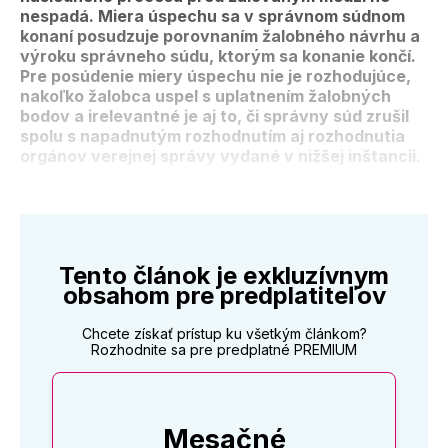
nespadá. Miera úspechu sa v správnom súdnom
konaní posudzuje porovnaním žalobného návrhu a
výroku správneho súdu, ktorým sa konanie končí.
Pre posúdenie miery úspechu nie je rozhodujúce,
nakoľko žalobca uspel s uplatnením žalobných
bodov a irelevantné je aj to, či správny súd zrušil
spolu s napadnutým rozhodnutím aj rozhodnutia
orgánov verejnej správy vydané v nižšej inštancii.
Tento článok je exkluzívnym
obsahom pre predplatiteľov
Chcete získať prístup ku všetkým článkom?
Rozhodnite sa pre predplatné PREMIUM
Mesačné