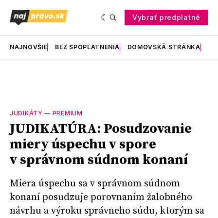
Vybrať predplatné
NAJNOVŠIE
BEZ SPOPLATNENIA
DOMOVSKÁ STRÁNKA
RE
JUDIKÁTY
—
PREMIUM
JUDIKATÚRA: Posudzovanie
miery úspechu v spore
v správnom súdnom konaní
Miera úspechu sa v správnom súdnom
konaní posudzuje porovnaním žalobného
návrhu a výroku správneho súdu, ktorým sa