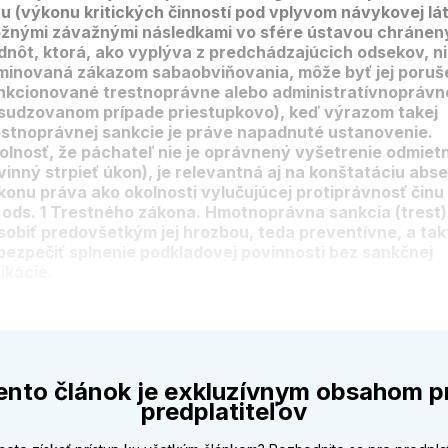
vu (výkonu kritických činností pod vplyvom návykovej lát
žnými závažnými následkami vo sfére ústavou chránen
dnôt, ktorá, ako vyplýva z predchádzajúcich odsekov, ni
iminovaná zákazom sabaobviňovania, môže byť jej poruš
nkcionované trestnoprávne alebo administratívnoprávn
sudzovanom prípade priestupkovo), keď výrazom takej
estnoprávnej sankcie je práve napadnuté ustanovenie.
olnosť, že páchateľ nie je oprávnený vyšetrenie odmietn
vinný strpieť úkon), je relevantná aj na konštatáciu abs
konu práva ako okolnosti vylučujúcej protiprávnosť činu
 ods. 1 Trestného zákona. Hmotnoprávna sankcia (trest
sobiť predovšetkým jej hrozbou, teda preventívne, a tak
bezpečiť splnenie podkladovej povinnosti bez sankčnej
ikácie.
ento článok je exkluzívnym obsahom p
predplatiteľov