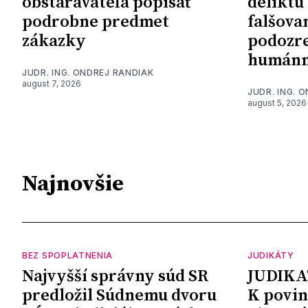
obstarávateľa popísať
deliktu
podrobne predmet
falšova
zákazky
podozre
humánn
JUDR. ING. ONDREJ RANDIAK
august 7, 2026
JUDR. ING. 
august 5, 2026
Najnovšie
BEZ SPOPLATNENIA
JUDIKÁTY
Najvyšší správny súd SR
JUDIKA
predložil Súdnemu dvoru
K povin