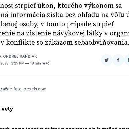
nosť strpieť úkon, ktorého výkonom sa
ná informácia získa bez ohľadu na vôľu
benej osoby, v tomto prípade strpieť
renie na zistenie návykovej látky v orga
e v konflikte so zákazom sebaobviňovania
G. ONDREJ RANDIAK
Zdieľať
Zdieľ
, 2025
. 2:25 PM
18 min read
na
na
Twitter
Face
stračné foto: pexels.com
 vety