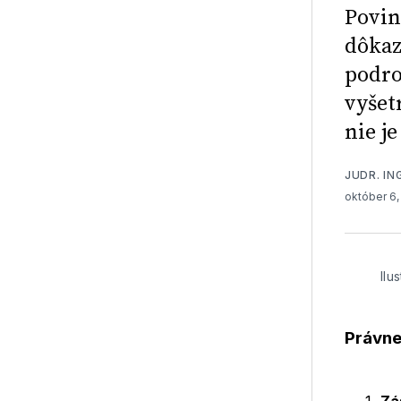
Povin
dôkaz
podro
vyšet
nie j
JUDR. IN
október 6
Ilu
Právne