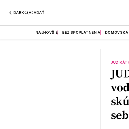
DARK
HĽADAŤ
NAJNOVŠIE
BEZ SPOPLATNENIA
DOMOVSKÁ
JUDIKÁT
JU
vod
skú
seb