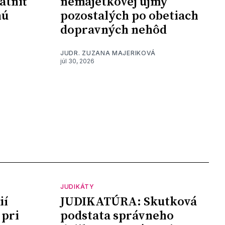
atniť
nemajetkovej ujmy
nú
pozostalých po obetiach
dopravných nehôd
JUDR. ZUZANA MAJERIKOVÁ
júl 30, 2026
JUDIKÁTY
ií
JUDIKATÚRA: Skutková
 pri
podstata správneho