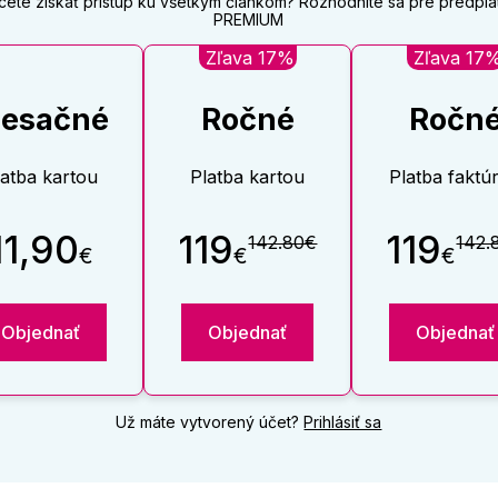
cete získať prístup ku všetkým článkom? Rozhodnite sa pre predpla
PREMIUM
Zľava 17%
Zľava 17
esačné
Ročné
Ročn
latba kartou
Platba kartou
Platba faktú
11,90
119
119
142.80€
142.
€
€
€
Objednať
Objednať
Objednať
Už máte vytvorený účet?
Prihlásiť sa