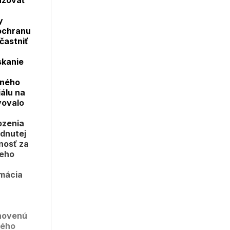
ažovať
y
ochranu
častniť
skanie
aného
iálu na
vovalo
ozenia
dnutej
nosť za
jeho
rmácia
anovenú
kého