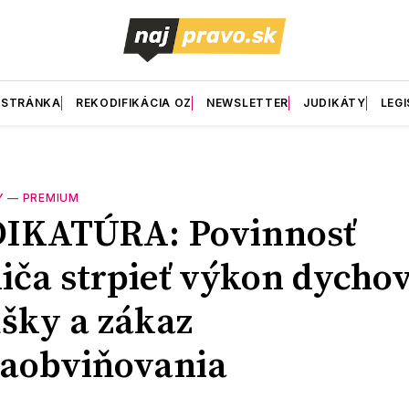
 STRÁNKA
REKODIFIKÁCIA OZ
NEWSLETTER
JUDIKÁTY
LEGI
Y
—
PREMIUM
DIKATÚRA: Povinnosť
iča strpieť výkon dychov
šky a zákaz
aobviňovania