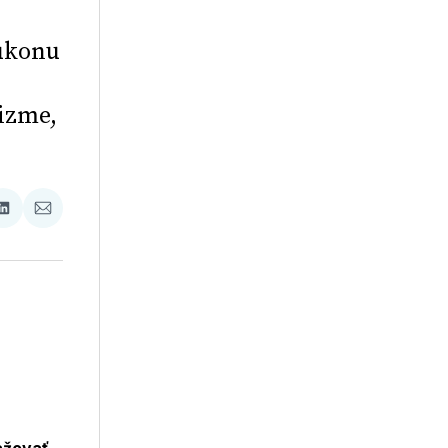
 úkonu
nizme,
.
ať
Zdieľať
Zdieľať
na
cez
booku
LinkedIne
E-
Mail