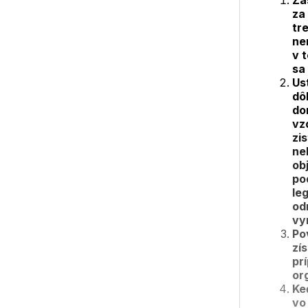
Zá
za
tr
ne
v 
sa
Us
dô
do
vz
zi
ne
ob
po
le
od
vy
Po
zí
pr
or
Ke
vo