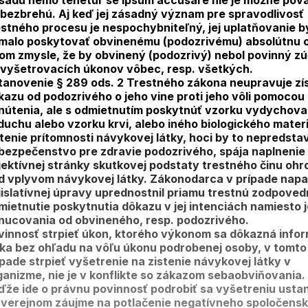
sadu nemo tenetur se ipsum accusare nie je možné pov
 bezbrehú. Aj keď jej zásadný význam pre spravodlivosť
estného procesu je nespochybniteľný, jej uplatňovanie b
malo poskytovať obvinenému (podozrivému) absolútnu 
tom zmysle, že by obvinený (podozrivý) nebol povinný zú
 vyšetrovacích úkonov vôbec, resp. všetkých.
tanovenie § 289 ods. 2 Trestného zákona neupravuje zí
kazu od podozrivého o jeho vine proti jeho vôli pomocou
nútenia, ale s odmietnutím poskytnúť vzorku vydychov
duchu alebo vzorku krvi, alebo iného biologického mater
stenie prítomnosti návykovej látky, hoci by to nepredsta
bezpečenstvo pre zdravie podozrivého, spája naplnenie
jektívnej stránky skutkovej podstaty trestného činu ohr
d vplyvom návykovej látky. Zákonodarca v prípade napa
gislatívnej úpravy uprednostnil priamu trestnú zodpoved
mietnutie poskytnutia dôkazu v jej intenciách namiesto 
nucovania od obvineného, resp. podozrivého.
vinnosť strpieť úkon, ktorého výkonom sa dôkazná info
ska bez ohľadu na vôľu úkonu podrobenej osoby, v tomto
ípade strpieť vyšetrenie na zistenie návykovej látky v
ganizme, nie je v konflikte so zákazom sebaobviňovania.
ďže ide o právnu povinnosť podrobiť sa vyšetreniu ust
 verejnom záujme na potlačenie negatívneho spoločens