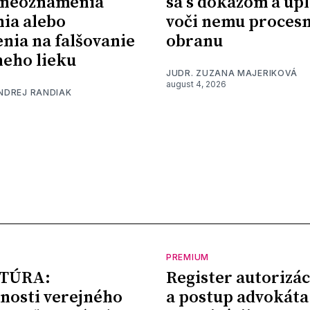
 neoznámenia
sa s dôkazom a upl
nia alebo
voči nemu proces
nia na falšovanie
obranu
eho lieku
JUDR. ZUZANA MAJERIKOVÁ
august 4, 2026
ONDREJ RANDIAK
PREMIUM
TÚRA:
Register autorizác
nosti verejného
a postup advokáta