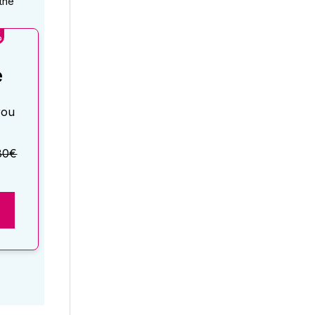
tné
%
é
rou
80€