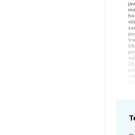
ja
mo
ho
el
sa
po
tr
Ok
po
vý
28
pô
za
apl
T