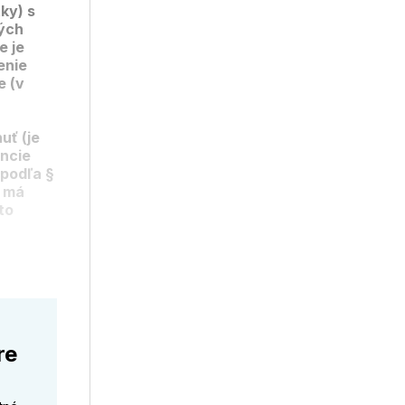
ky) s
ých
e je
enie
e (v
uť (je
encie
 podľa §
) má
to
re