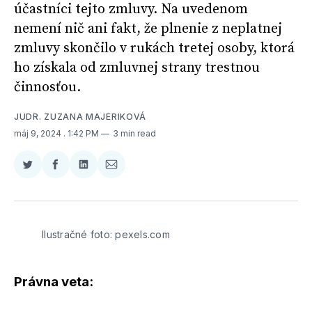
účastníci tejto zmluvy. Na uvedenom
nemení nič ani fakt, že plnenie z neplatnej
zmluvy skončilo v rukách tretej osoby, ktorá
ho získala od zmluvnej strany trestnou
činnosťou.
JUDR. ZUZANA MAJERIKOVÁ
máj 9, 2024
. 1:42 PM
3 min read
Zdieľať
Zdieľať
Zdieľať
Zdieľať
na
na
na
cez
Twitter
Facebooku
LinkedIne
E-
Mail
Ilustračné foto: pexels.com
Právna veta: