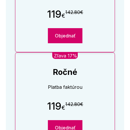
119
142.80€
€
Objednať
Zľava 17%
Ročné
Platba faktúrou
119
142.80€
€
Objednať