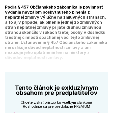
Podľa § 457 Občianskeho zákonníka je povinnosť
vydania navzájom poskytnutého plnenia z
neplatnej zmluvy výlučne na zmluvných stranách,
a to aj v prípade, ak plnenie jednej zo zmluvných
strán neplatnej zmluvy prijaté druhou zmluvnou
stranou skončilo v rukách tretej osoby v dôsledku
trestnej činnosti spáchanej voči tejto zmluvnej
strane. Ustanovenie § 457 Občianskeho zákonníka
nerozlišuje dôvod neplatnosti zmluvy a ani
nezužuje jeho uplatnenie len na niektorý z
dôvodov neplatnosti zmluvy.
Tento článok je exkluzívnym
obsahom pre predplatiteľov
Chcete získať prístup ku všetkým článkom?
Rozhodnite sa pre predplatné PREMIUM