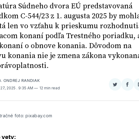
atúra Súdneho dvora EÚ predstavovaná
dkom C-544/23 z 1. augusta 2025 by mohl
tá len vo vzťahu k prieskumu rozhodnuti
acom konaní podľa Trestného poriadku, 
 konaní o obnove konania. Dôvodom na
u konania nie je zmena zákona vykonan
právoplatnosti.
G. ONDREJ RANDIAK
Zdieľať
Zdieľ
27, 2025
. 9:35 AM
12 min read
na
na
Twitter
Face
stračné foto: pixabay.com
 vety: