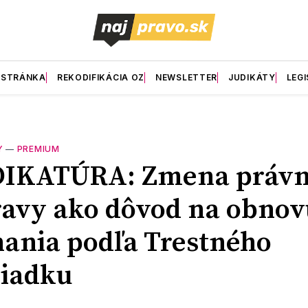
 STRÁNKA
REKODIFIKÁCIA OZ
NEWSLETTER
JUDIKÁTY
LEGI
Y
—
PREMIUM
DIKATÚRA: Zmena právn
avy ako dôvod na obnov
ania podľa Trestného
riadku