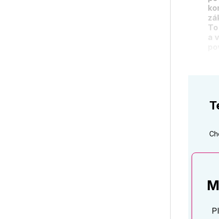
ko
zá
To
a 
po
T
Ch
M
P