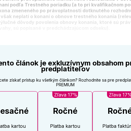
naní podľa Trestného poriadku (a to pri kvalifikačnom po
kona zmeneného po právoplatnosti dotknutého rozhodnu
 však neplatí o konaní o obnove trestného konania (rele
výlučné dôvody povolenia obnovy konania, ktoré sú práv
vahy, sú popísané v predchádzajúcom odseku).
ento článok je exkluzívnym obsahom p
predplatiteľov
cete získať prístup ku všetkým článkom? Rozhodnite sa pre predpla
PREMIUM
Zľava 17%
Zľava 17
esačné
Ročné
Ročn
latba kartou
Platba kartou
Platba faktú