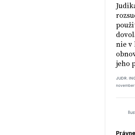
Judik
rozsu
použi
dovol
nie v
obnov
jeho 
JUDR. IN
november 
Ilu
Právne