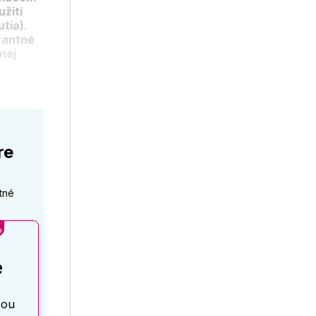
užití
tia).
vantné
nej
re
tné
%
é
rou