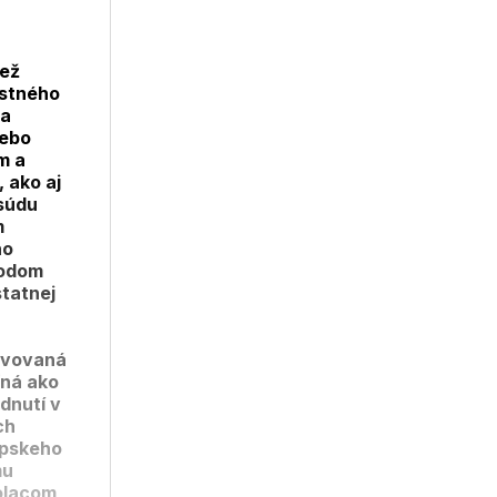
než
estného
va
lebo
m a
 ako aj
súdu
m
ho
vodom
tatnej
tavovaná
ľná ako
dnutí v
ch
ópskeho
mu
olacom