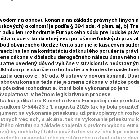
vodom na obnovu konania na základe právnych (iných 
utkových) okolností je podľa § 394 ods. 4 písm. a), b) Tr
riadku len rozhodnutie Európskeho súdu pre ľudské prá
nštatujúce v konkrétnej veci porušenie ľudských práv a
obôd obvineného (keďže tento súd nie je kasačným súdo
medzí sa len na konštatáciu dotknutého porušenia práv),
ena zákona v dôsledku derogačného nálezu ústavného 
statne uvedený dôvod výlučne v súvislosti s neústavný
dkladom pre skoršie rozhodnutie a v kontexte následné
užitia účinkov čl. 50 ods. 6 ústavy v novom konaní). Dô
 obnovu konania teda nie je zmena zákona v otázke pods
e pôvodné rozhodnutie, ktorá bola vykonaná po jeho
ávoplatnosti v bežnom legislatívnom procese.
tuálna judikatúra Súdneho dvora Európskej únie preds
zsudkom C-544/23 z 1. augusta 2025 (ak by bola použite
gument na vykonanie prieskumu už právoplatných rozho
estných veciach, a ak áno, tak na vykonanie prieskumu i
čitého okruhu na základe spojenia s prvkom výkonu eur
áva) by mohla byť takto použitá len vo vzťahu k priesku
vodného právoplatného meritórneho rozhodnutia v dov