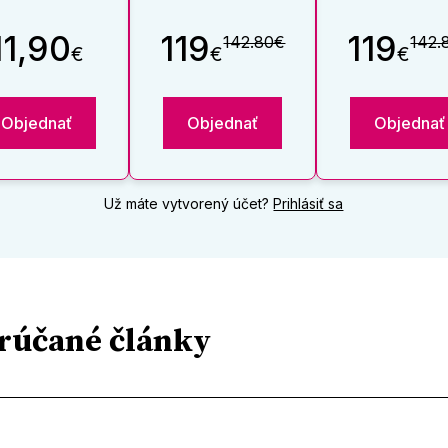
11,90
119
119
142.80€
142.
€
€
€
Objednať
Objednať
Objednať
Už máte vytvorený účet?
Prihlásiť sa
rúčané články