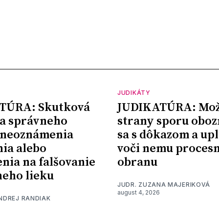
JUDIKÁTY
TÚRA: Skutková
JUDIKATÚRA: Mož
a správneho
strany sporu oboz
 neoznámenia
sa s dôkazom a upl
nia alebo
voči nemu proces
nia na falšovanie
obranu
eho lieku
JUDR. ZUZANA MAJERIKOVÁ
august 4, 2026
ONDREJ RANDIAK