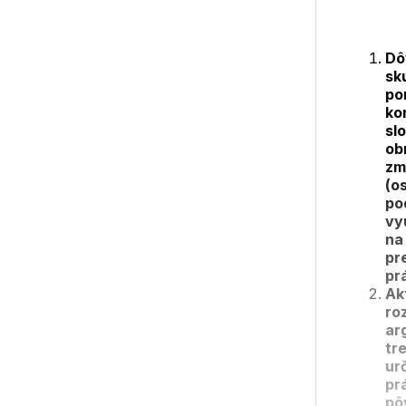
Dô
sk
po
ko
sl
ob
zm
(o
po
vy
na
pr
pr
Ak
ro
ar
tr
ur
pr
pô