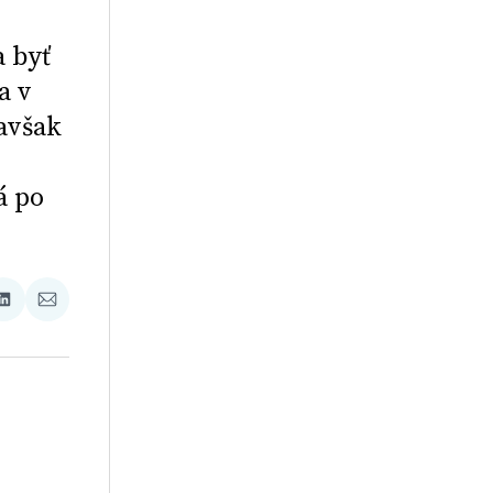
a byť
a v
avšak
á po
ať
Zdieľať
Zdieľať
na
cez
booku
LinkedIne
E-
Mail