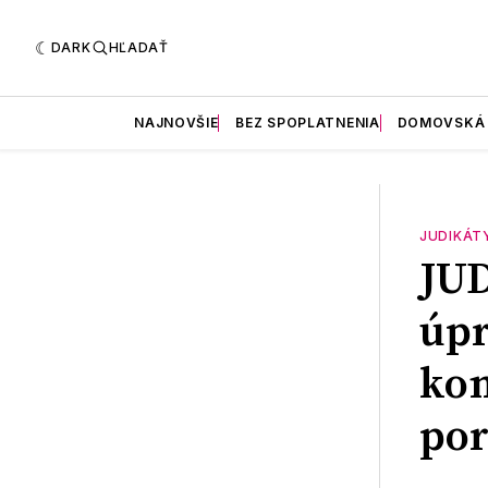
DARK
HĽADAŤ
NAJNOVŠIE
BEZ SPOPLATNENIA
DOMOVSKÁ
JUDIKÁT
JU
úpr
kon
po