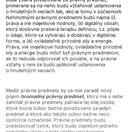
primerane sa na neho budú vzťahovať ustanovenia
o hnuteľných veciach tak, ako je tomu v súčasnosti.
Nehmotnými právnymi predmetmi budú najmä (i)
práva a iné majetkové hodnoty, (ii) digitálny obsah,
ktorý doslovne preberá terajšiu definíciu, t.z. pôjde
o údaje, ktoré sa vytvárajú a dodávajú v digitálnej
forme, a (iii) ovládateľné prírodné sily a energie.
Práva, iné majetkové hodnoty, ovládateľné prírodné
sily a energie budú môcť byť právnym predmetom,
ak to nebude odporovať ich povahe, a na právne
vzťahy s nimi sa budú aplikovať ustanovenia
o hnuteľných veciach.
Medzi právne predmety by sa mal zaradiť nový
pojem
hromadný právny predmet
, ktorý má v sebe
zahŕňať právne predmety patriace tej istej osobe,
ktoré tvoria súbor bežne považovaný za jeden
predmet a ktoré ako takýto súbor bežne nesú
spoločné označenie. Právne predmety budú
predstavovať celok, ktorý bude objektom jedného
právneho úkonu a teda všetky veci tvoriace