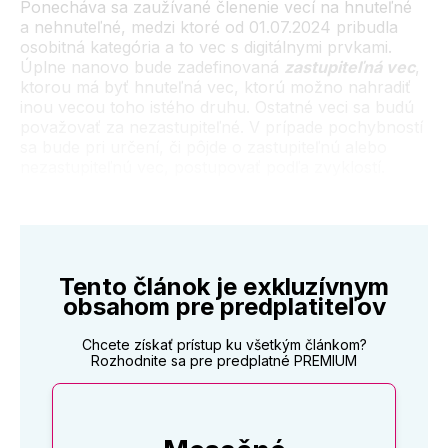
Ponecháva sa zaužívané členenie vecí na hnuteľné
a nehnuteľné, medzi ktoré od 01.07.2024 pribudla
osobitná kategória a to vec s digitálnymi prvkami.
Úplne nanovo bude zadefinovaná
zastupiteľná vec
,
ktorou má byť hnuteľná vec, ktorú možno nahradiť
inou vecou toho istého druhu. Ostatné veci sa budú
považovať za nezastupiteľné. V prípade pochybností
sa bude pri určení, či pôjde o zastupiteľnú alebo
nezastupiteľnú vec, postupovať podľa zvyklostí.
Tento článok je exkluzívnym
obsahom pre predplatiteľov
Chcete získať prístup ku všetkým článkom?
Rozhodnite sa pre predplatné PREMIUM