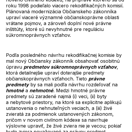
roku 1998 podieľalo viacero rekodifikačných komisií.
Plánovaná modernizácia Občianskeho zákonníka
upraví viaceré významné občianskoprávne oblasti
vrátane pojmov, a zároveň doplní nové právne
inštitúty, ktoré sú nevyhnutné pre reguláciu
súkromnoprávnych vzťahov.
Podľa posledného návrhu rekodifikačnej komisie by
mal nový Občiansky zákonník obsahovať osobitnú
úpravu
predmetov súkromnoprávnych vzťahov
,
ktorá detailnejšie upraví doterajšie predmety
občianskoprávnych vzťahoch. Tieto
právne
predmety
by sa mali podľa návrhu rozdeľovať na
hmotné
a
nehmotné
. Medzi hmotné právne
predmety sú zaradené najmä (i) veci, (ii) byty
a nebytové priestory, na ktoré sa explicitne aplikujú
ustanovenia o nehnuteľných veciach, a (iii) živé
zvieratá za podmienok ustanovených zákonom,
pričom v novom civilnom kódexe sa navrhuje
výslovne upraviť, že živé zviera nie je vecou; pokiaľ
bude zviera považované za právny predmet,