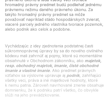
hromadný právny predmet budú podliehať jednému
právnemu režimu daného právneho úkonu. Za
takýto hromadný právny predmet sa môže
považovať napríklad stádo hospodárskych zvierat,
viaceré parcely jedného vlastníka tvoriace pozemok,
alebo podnik ako celok a podobne.
Vychádzajúc z idey zjednotenia podstatnej časti
súkromnoprávnej úpravy by sa do nového civilného
kódexu mali zahrnúť aj pojmy, ktoré sú momentálne
obsiahnuté v Obchodnom zákonníku, ako
majetok,
resp. obchodný majetok, imanie, čisté obchodné
imanie a vlastné imanie
. Ako predmet právnych
vzťahov sa výslovne upravuje aj
podnik
, zahŕňajúci
všetky veci, práva a iné majetkové hodnoty, ktoré
k nemu patria. Zároveň navrhované znenie obsahuje
domnienku, že k podniku patrí všetko, čo obvykle
slúži na jeho prevádzkovanie.