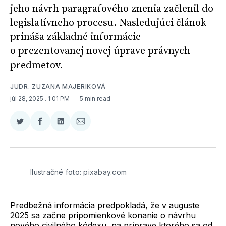
jeho návrh paragrafového znenia začlenil do
legislatívneho procesu. Nasledujúci článok
prináša základné informácie
o prezentovanej novej úprave právnych
predmetov.
JUDR. ZUZANA MAJERIKOVÁ
júl 28, 2025
. 1:01 PM
5 min read
Zdieľať
Zdieľať
Zdieľať
Zdieľať
na
na
na
cez
Twitter
Facebooku
LinkedIne
E-
Mail
Ilustračné foto: pixabay.com
Predbežná informácia predpokladá, že v auguste
2025 sa začne pripomienkové konanie o návrhu
nového civilného kódexu, na príprave ktorého sa od